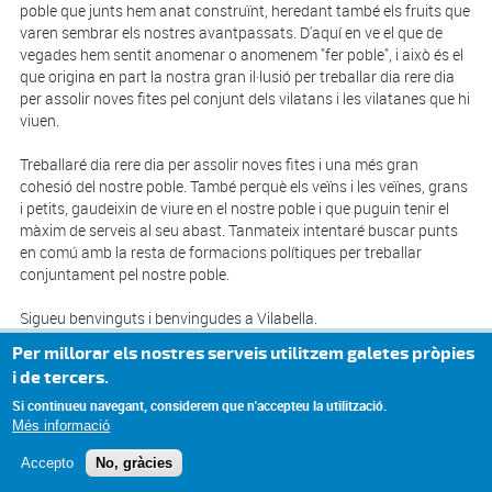
poble que junts hem anat construïnt, heredant també els fruits que
varen sembrar els nostres avantpassats. D'aquí en ve el que de
vegades hem sentit anomenar o anomenem "fer poble", i això és el
que origina en part la nostra gran il·lusió per treballar dia rere dia
per assolir noves fites pel conjunt dels vilatans i les vilatanes que hi
viuen.
Treballaré dia rere dia per assolir noves fites i una més gran
cohesió del nostre poble. També perquè els veïns i les veïnes, grans
i petits, gaudeixin de viure en el nostre poble i que puguin tenir el
màxim de serveis al seu abast. Tanmateix intentaré buscar punts
en comú amb la resta de formacions polítiques per treballar
conjuntament pel nostre poble.
Sigueu benvinguts i benvingudes a Vilabella.
Privacy settings
Per millorar els nostres serveis utilitzem galetes pròpies
Alcalde de Vilabella
i de tercers.
Si continueu navegant, considerem que n'accepteu la utilització.
Més informació
© Missatge de Copyright
Accepto
No, gràcies