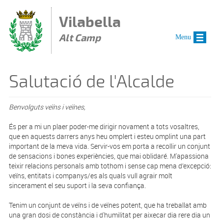
Vés al contingut
Vilabella
Alt Camp
Menu
Salutació de l'Alcalde
Benvolguts veïns i veïnes,
És per a mi un plaer poder-me dirigir novament a tots vosaltres,
que en aquests darrers anys heu omplert i esteu omplint una part
important de la meva vida. Servir-vos em porta a recollir un conjunt
de sensacions i bones experiències, que mai oblidaré. M'apassiona
teixir relacions personals amb tothom i sense cap mena d’excepció:
veïns, entitats i companys/es als quals vull agrair molt
sincerament el seu suport i la seva confiança.
Tenim un conjunt de veïns i de veïnes potent, que ha treballat amb
una gran dosi de constància i d'humilitat per aixecar dia rere dia un