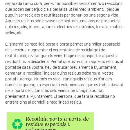
separada i amb cura, per evitar possibles vessaments o reaccions
que poden ser perjudicials per la salut i el medi ambient, i perquè
puguin ser reciclats o reutilitzats per donar-los una segona vida.
Aquests residus són envasos de pintures, envasos de productes
químics, olis, tòners, aparells elèctrics i electrònics, ferralla, mobles
velles, etc.
El sistema de recollida porta a porta permet una millor separació
dels residus, augmentar el percentatge de reciclatge i de
reutilització, i evitar que els veïns hagin de transportar aquests
residus fins la deixalleria. Per tal que us recollim aquests residus al
portal de casa vostra, heu de trucar prèviament a l’Ajuntament,
demanar la recollida i indicar quins residus deixareu al vostre
portal i l’adreça. Només es recolliran aquells residus d’origen
domèstic que siguin especials i voluminosos i que es trobin davant
de la porta dels domicilis dels veïns que s’hagin apuntat
prèviament a l’Ajuntament. El personal que farà la recollida no
entrarà dins al domicili a recollir cap residu.