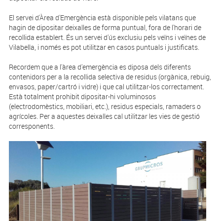
El servei d'Àrea d'Emergència està disponible pels vilatans que
hagin de dipositar deixalles de forma puntual, fora de l'horari de
recollida establert. És un servei d'ús exclusiu pels veïns i veïnes de
Vilabella, i només es pot utilitzar en casos puntuals i justificats.
Recordem que a l'àrea d'emergència es diposa dels diferents
contenidors per a la recollida selectiva de residus (orgànica, rebuig,
envasos, paper/cartró i vidre) i que cal utilitzar-los correctament.
Està totalment prohibit dipositar-hi voluminosos
(electrodomèstics, mobiliari, etc.), residus especials, ramaders o
agrícoles. Per a aquestes deixalles cal utilitzar les vies de gestió
corresponents.