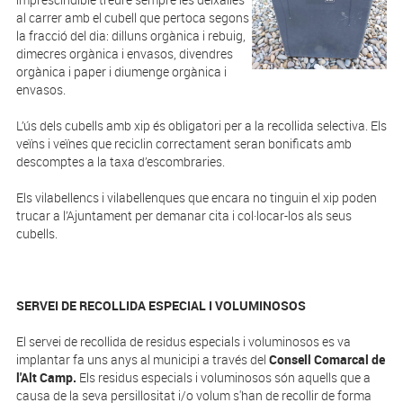
al carrer amb el cubell que pertoca segons
la fracció del dia: dilluns orgànica i rebuig,
dimecres orgànica i envasos, divendres
orgànica i paper i diumenge orgànica i
envasos.
L’ús dels cubells amb xip és obligatori per a la recollida selectiva. Els
veïns i veïnes que reciclin correctament seran bonificats amb
descomptes a la taxa d’escombraries.
Els vilabellencs i vilabellenques que encara no tinguin el xip poden
trucar a l’Ajuntament per demanar cita i col·locar-los als seus
cubells.
SERVEI DE RECOLLIDA ESPECIAL I VOLUMINOSOS
El servei de recollida de residus especials i voluminosos es va
implantar fa uns anys al municipi a través del
Consell Comarcal de
l'Alt Camp.
Els residus especials i voluminosos són aquells que a
causa de la seva persillositat i/o volum s'han de recollir de forma