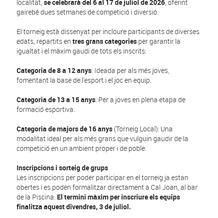
localitat,
se celebrarà del 6 al 17 de juliol de 2026
, oferint
gairebé dues setmanes de competició i diversió.
El torneig està dissenyat per incloure participants de diverses
edats, repartits en
tres grans categories
per garantir la
igualtat i el màxim gaudi de tots els inscrits:
Categoria de 8 a 12 anys
: Ideada per als més joves,
fomentant la base de l'esport i el joc en equip.
Categoria de 13 a 15 anys
: Per a joves en plena etapa de
formació esportiva.
Categoria de majors de 16 anys
(Torneig Local): Una
modalitat ideal per als més grans que vulguin gaudir de la
competició en un ambient proper i de poble.
Inscripcions i sorteig de grups
Les inscripcions per poder participar en el torneig ja estan
obertes i es poden formalitzar directament a Cal Joan, al bar
de la Piscina.
El termini màxim per inscriure els equips
finalitza aquest divendres, 3 de juliol.