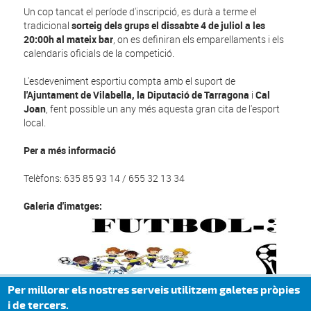
Un cop tancat el període d'inscripció, es durà a terme el
tradicional
sorteig dels grups el dissabte 4 de juliol a les
20:00h al mateix bar
, on es definiran els emparellaments i els
calendaris oficials de la competició.
L'esdeveniment esportiu compta amb el suport de
l'Ajuntament de Vilabella, la Diputació de Tarragona
i
Cal
Joan
, fent possible un any més aquesta gran cita de l'esport
local.
Per a més informació
Telèfons: 635 85 93 14 / 655 32 13 34
Galeria d'imatges:
Privacy settings
Per millorar els nostres serveis utilitzem galetes pròpies
i de tercers.