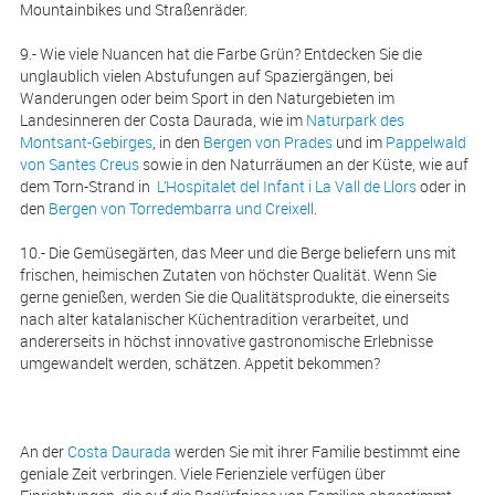
Mountainbikes und Straßenräder.
9.- Wie viele Nuancen hat die Farbe Grün? Entdecken Sie die
unglaublich vielen Abstufungen auf Spaziergängen, bei
Wanderungen oder beim Sport in den Naturgebieten im
Landesinneren der Costa Daurada, wie im
Naturpark des
Montsant-Gebirges
, in den
Bergen von Prades
und im
Pappelwald
von Santes Creus
sowie in den Naturräumen an der Küste, wie auf
dem Torn-Strand in
L’Hospitalet del Infant i La Vall de Llors
oder in
den
Bergen von Torredembarra und Creixell
.
10.- Die Gemüsegärten, das Meer und die Berge beliefern uns mit
frischen, heimischen Zutaten von höchster Qualität. Wenn Sie
gerne genießen, werden Sie die Qualitätsprodukte, die einerseits
nach alter katalanischer Küchentradition verarbeitet, und
andererseits in höchst innovative gastronomische Erlebnisse
umgewandelt werden, schätzen. Appetit bekommen?
An der
Costa Daurada
werden Sie mit ihrer Familie bestimmt eine
geniale Zeit verbringen. Viele Ferienziele verfügen über