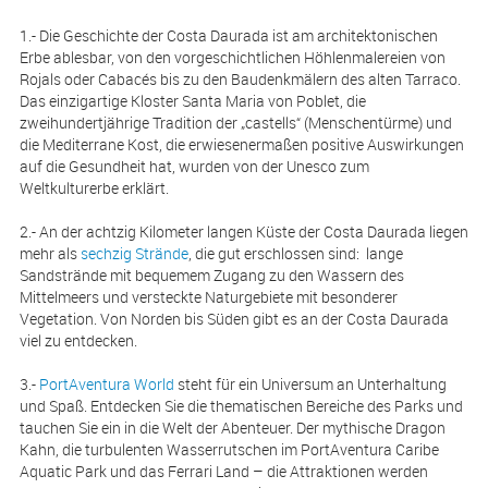
1.- Die Geschichte der Costa Daurada ist am architektonischen
Erbe ablesbar, von den vorgeschichtlichen Höhlenmalereien von
Rojals oder Cabacés bis zu den Baudenkmälern des alten Tarraco.
Das einzigartige Kloster Santa Maria von Poblet, die
zweihundertjährige Tradition der „castells“ (Menschentürme) und
die Mediterrane Kost, die erwiesenermaßen positive Auswirkungen
auf die Gesundheit hat, wurden von der Unesco zum
Weltkulturerbe erklärt.
2.- An der achtzig Kilometer langen Küste der Costa Daurada liegen
mehr als
sechzig Strände
, die gut erschlossen sind: lange
Sandstrände mit bequemem Zugang zu den Wassern des
Mittelmeers und versteckte Naturgebiete mit besonderer
Vegetation. Von Norden bis Süden gibt es an der Costa Daurada
viel zu entdecken.
3.-
PortAventura World
steht für ein Universum an Unterhaltung
und Spaß. Entdecken Sie die thematischen Bereiche des Parks und
tauchen Sie ein in die Welt der Abenteuer. Der mythische Dragon
Kahn, die turbulenten Wasserrutschen im PortAventura Caribe
Aquatic Park und das Ferrari Land – die Attraktionen werden