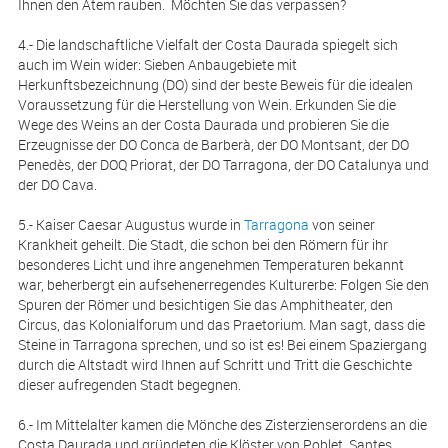
Ihnen den Atem rauben. Möchten Sie das verpassen?
4.- Die landschaftliche Vielfalt der Costa Daurada spiegelt sich
auch im Wein wider: Sieben Anbaugebiete mit
Herkunftsbezeichnung (DO) sind der beste Beweis für die idealen
Voraussetzung für die Herstellung von Wein. Erkunden Sie die
Wege des Weins an der Costa Daurada und probieren Sie die
Erzeugnisse der DO Conca de Barberà, der DO Montsant, der DO
Penedès, der DOQ Priorat, der DO Tarragona, der DO Catalunya und
der DO Cava.
5.- Kaiser Caesar Augustus wurde in
Tarragona
von seiner
Krankheit geheilt. Die Stadt, die schon bei den Römern für ihr
besonderes Licht und ihre angenehmen Temperaturen bekannt
war, beherbergt ein aufsehenerregendes Kulturerbe: Folgen Sie den
Spuren der Römer und besichtigen Sie das Amphitheater, den
Circus, das Kolonialforum und das Praetorium. Man sagt, dass die
Steine in Tarragona sprechen, und so ist es! Bei einem Spaziergang
durch die Altstadt wird Ihnen auf Schritt und Tritt die Geschichte
dieser aufregenden Stadt begegnen.
6.- Im Mittelalter kamen die Mönche des Zisterzienserordens an die
Costa Daurada und gründeten die Klöster von Poblet, Santes