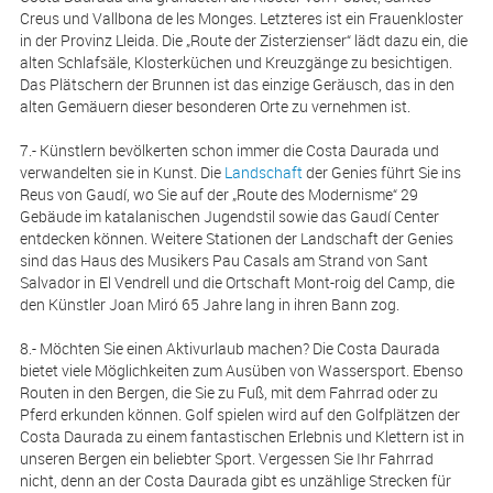
Creus und Vallbona de les Monges. Letzteres ist ein Frauenkloster
in der Provinz Lleida. Die „Route der Zisterzienser“ lädt dazu ein, die
alten Schlafsäle, Klosterküchen und Kreuzgänge zu besichtigen.
Das Plätschern der Brunnen ist das einzige Geräusch, das in den
alten Gemäuern dieser besonderen Orte zu vernehmen ist.
7.- Künstlern bevölkerten schon immer die Costa Daurada und
verwandelten sie in Kunst. Die
Landschaft
der Genies führt Sie ins
Reus von Gaudí, wo Sie auf der „Route des Modernisme“ 29
Gebäude im katalanischen Jugendstil sowie das Gaudí Center
entdecken können. Weitere Stationen der Landschaft der Genies
sind das Haus des Musikers Pau Casals am Strand von Sant
Salvador in El Vendrell und die Ortschaft Mont-roig del Camp, die
den Künstler Joan Miró 65 Jahre lang in ihren Bann zog.
8.- Möchten Sie einen Aktivurlaub machen? Die Costa Daurada
bietet viele Möglichkeiten zum Ausüben von Wassersport. Ebenso
Routen in den Bergen, die Sie zu Fuß, mit dem Fahrrad oder zu
Pferd erkunden können. Golf spielen wird auf den Golfplätzen der
Costa Daurada zu einem fantastischen Erlebnis und Klettern ist in
unseren Bergen ein beliebter Sport. Vergessen Sie Ihr Fahrrad
nicht, denn an der Costa Daurada gibt es unzählige Strecken für